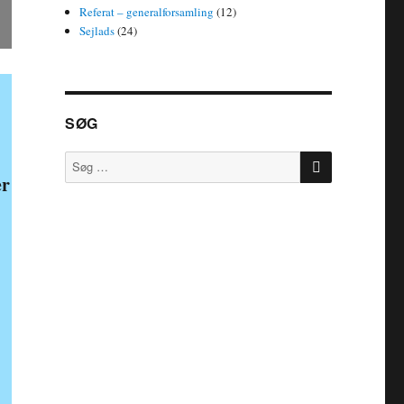
Referat – generalforsamling
(12)
Sejlads
(24)
SØG
SØG
Søg
efter:
er