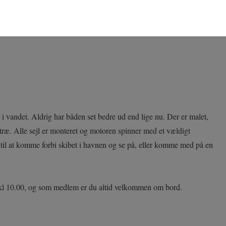
i vandet. Aldrig har båden set bedre ud end lige nu. Der er malet,
getræ. Alle sejl er monteret og motoren spinner med et vældigt
til at komme forbi skibet i havnen og se på, eller komme med på en
kl 10.00, og som medlem er du altid velkommen om bord.