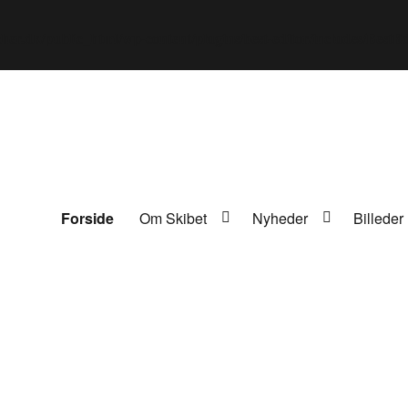
er.dk/public_html/wp-content/plugins/best-editor/includes/BestEdi
Forside
Om Skibet
Nyheder
Billeder