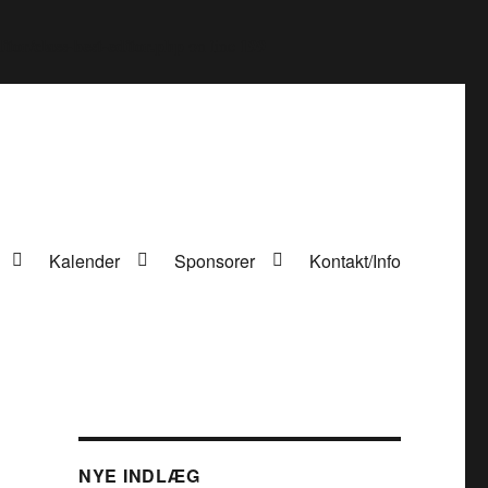
tor/class-best-editor.php
199
on line
Kalender
Sponsorer
Kontakt/Info
NYE INDLÆG