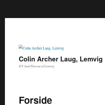
Warning
/var/www/colinarch
: Undefined array key "font-awesome" in
Colin Archer Laug, Lemvig
S/Y AnniThrysøe af Lemvig
Forside