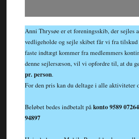
Anni Thrysøe er et foreningsskib, der sejles
vedligeholde og sejle skibet får vi fra tils
faste indtægt kommer fra medlemmers kontinge
denne sejlersæson, vil vi opfordre til, at du g
pr. person
.
For den pris kan du deltage i alle aktiviteter
konto 9589 0726
Beløbet bedes indbetalt på
94897