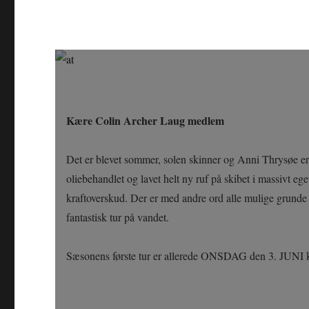
Kære Colin Archer Laug medlem
Det er blevet sommer, solen skinner og Anni Thrysøe er 
oliebehandlet og lavet helt ny ruf på skibet i massivt e
kraftoverskud. Der er med andre ord alle mulige grunde 
fantastisk tur på vandet.
Sæsonens første tur er allerede ONSDAG den 3. JUNI 