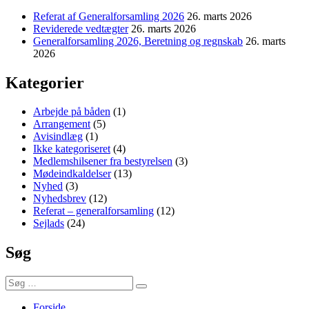
Referat af Generalforsamling 2026
26. marts 2026
Reviderede vedtægter
26. marts 2026
Generalforsamling 2026, Beretning og regnskab
26. marts
2026
Kategorier
Arbejde på båden
(1)
Arrangement
(5)
Avisindlæg
(1)
Ikke kategoriseret
(4)
Medlemshilsener fra bestyrelsen
(3)
Mødeindkaldelser
(13)
Nyhed
(3)
Nyhedsbrev
(12)
Referat – generalforsamling
(12)
Sejlads
(24)
Søg
Søg
Søg
efter:
Forside