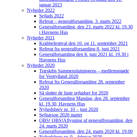
januar 2023
Nyheder 2022
Sejlads 2022
Referat – generalforsamling, 3. marts 2022
Generalforsamling, den 23. marts 2022 kl. 19.30
i Havnens Hus
Nyheder 2021
Krabbefestival den 10. og 11. september 2021
Referat fra generalforsamling 8. juni 2021
Generalforsamling den 8. juni 2021 kl. 19.30 i
Havnens Hus
Nyheder 2020
Træskibs Sammenslutningens – medlemsmøde
for Vestjylland 2020
Referat fra Generalforsamling 28. september
2020
Så slutter de faste sejladser for 2020
Generalforsamling Mandag, den 28. september
kl. 19.30, Havnens Hus
Nyhedsbrev nr. 10 – juni 2020
Sejlsæson 2020 starter
OBS! OBS!Aflysning af generalforsamling, den
24. marts 2020
Generalforsamling, den 24. marts 2020 kl. 19.00
Nyhedsbrev nr. 9 – februar 2020