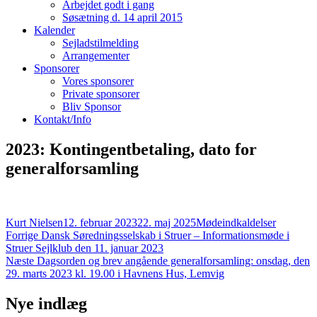
Arbejdet godt i gang
Søsætning d. 14 april 2015
Kalender
Sejladstilmelding
Arrangementer
Sponsorer
Vores sponsorer
Private sponsorer
Bliv Sponsor
Kontakt/Info
2023: Kontingentbetaling, dato for
generalforsamling
Forfatter
Udgivet
Kategorier
Kurt Nielsen
12. februar 2023
22. maj 2025
Mødeindkaldelser
Indlægsnavigation
Forrige
Forrige
Dansk Søredningsselskab i Struer – Informationsmøde i
indlæg:
Struer Sejlklub den 11. januar 2023
Næste
Næste
Dagsorden og brev angående generalforsamling: onsdag, den
indlæg:
29. marts 2023 kl. 19.00 i Havnens Hus, Lemvig
Nye indlæg