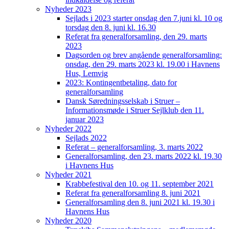
Nyheder 2023
Sejlads i 2023 starter onsdag den 7.juni kl. 10 og
torsdag den 8. juni kl. 16.30
Referat fra generalforsamling, den 29. marts
2023
Dagsorden og brev angående generalforsamling:
onsdag, den 29. marts 2023 kl. 19.00 i Havnens
Hus, Lemvig
2023: Kontingentbetaling, dato for
generalforsamling
Dansk Søredningsselskab i Struer –
Informationsmøde i Struer Sejlklub den 11.
januar 2023
Nyheder 2022
Sejlads 2022
Referat – generalforsamling, 3. marts 2022
Generalforsamling, den 23. marts 2022 kl. 19.30
i Havnens Hus
Nyheder 2021
Krabbefestival den 10. og 11. september 2021
Referat fra generalforsamling 8. juni 2021
Generalforsamling den 8. juni 2021 kl. 19.30 i
Havnens Hus
Nyheder 2020