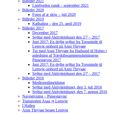
Billeder 2021
Limfjorden rundt – september 2021
Billeder 2020
Fotos af æ skiw – juli 2020
Billeder 2019
Kølhaling – den 25. april 2019
Billeder 2017
December 2017
Sejltur med Aktivitetshuset den 2/7 – 2017
Juni 2017: En dejlig sejltur fra Torsminde til
Lemvig ombord på Anni Thrysøe
Tur med Anni Thrysøe fra Hadsund til Hobro i
anledning af Træskibssammenslutningens
Pinsestævne 2017
Juni 2017: En dejlig sejltur fra Torsminde til
Lemvig ombord på Anni Thrysøe
Sejltur med Aktivitetshuset den 2/7 – 2017
Billeder 2016
Medlemstilmeldning
Sejltur med Aktivitetshuset, den 3. juli 2016
Sejltur med Aktivitetshuset, den 7. august 2016
Navngivning – Pinsestævne
Transporten Asaa ⇒ Lemvig
I Hallen
Anni Thrysøe besøg Lemvig