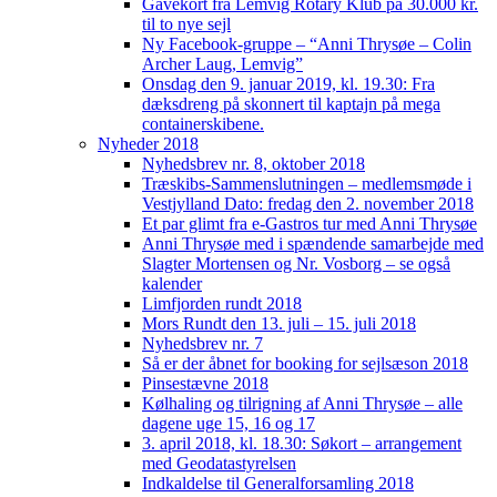
Gavekort fra Lemvig Rotary Klub på 30.000 kr.
til to nye sejl
Ny Facebook-gruppe – “Anni Thrysøe – Colin
Archer Laug, Lemvig”
Onsdag den 9. januar 2019, kl. 19.30: Fra
dæksdreng på skonnert til kaptajn på mega
containerskibene.
Nyheder 2018
Nyhedsbrev nr. 8, oktober 2018
Træskibs-Sammenslutningen – medlemsmøde i
Vestjylland Dato: fredag den 2. november 2018
Et par glimt fra e-Gastros tur med Anni Thrysøe
Anni Thrysøe med i spændende samarbejde med
Slagter Mortensen og Nr. Vosborg – se også
kalender
Limfjorden rundt 2018
Mors Rundt den 13. juli – 15. juli 2018
Nyhedsbrev nr. 7
Så er der åbnet for booking for sejlsæson 2018
Pinsestævne 2018
Kølhaling og tilrigning af Anni Thrysøe – alle
dagene uge 15, 16 og 17
3. april 2018, kl. 18.30: Søkort – arrangement
med Geodatastyrelsen
Indkaldelse til Generalforsamling 2018