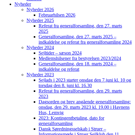
Nyheder
Nyheder 2026
Februarhilsen 2026
Nyheder 2025
Referat fra generalforsamling, den 27. marts
2025
Generalforsamling, den 27. marts 2025 –
indkaldelse og referat fra generalforsamling 2024
Nyheder 2024
Sejltider – sæson 2024
Medlemshilsener fra bestyrelsen 2023/2024
Generalforsamling, den 18. marts 2024 –
indkaldelse og referat
Nyheder 2023
Sejlads i 2023 starter onsdag den 7.juni kl. 10 og
torsdag den 8. juni kl. 16.30
Referat fra generalforsamling, den 29. marts
2023
Dagsorden og brev angående generalforsamling:
onsdag, den 29. marts 2023 kl. 19.00 i Havnens
Hus, Lemvig
2023: Kontingentbetaling, dato for
generalforsamling
Dansk Søredningsselskab i Struer –
Informationsmøde i Struer Sejlklub den 11.