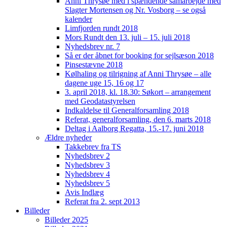
Anni Thrysøe med i spændende samarbejde med
Slagter Mortensen og Nr. Vosborg – se også
kalender
Limfjorden rundt 2018
Mors Rundt den 13. juli – 15. juli 2018
Nyhedsbrev nr. 7
Så er der åbnet for booking for sejlsæson 2018
Pinsestævne 2018
Kølhaling og tilrigning af Anni Thrysøe – alle
dagene uge 15, 16 og 17
3. april 2018, kl. 18.30: Søkort – arrangement
med Geodatastyrelsen
Indkaldelse til Generalforsamling 2018
Referat, generalforsamling, den 6. marts 2018
Deltag i Aalborg Regatta, 15.-17. juni 2018
Ældre nyheder
Takkebrev fra TS
Nyhedsbrev 2
Nyhedsbrev 3
Nyhedsbrev 4
Nyhedsbrev 5
Avis Indlæg
Referat fra 2. sept 2013
Billeder
Billeder 2025