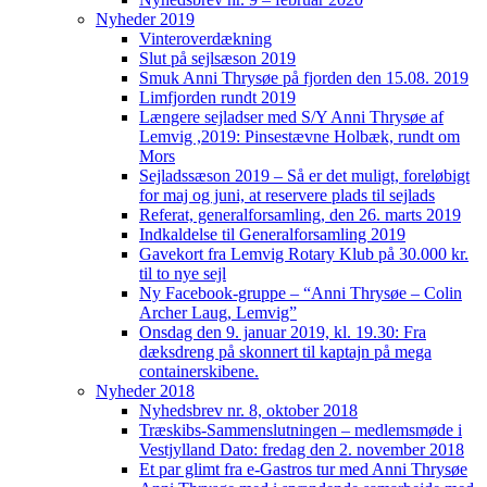
Nyheder 2019
Vinteroverdækning
Slut på sejlsæson 2019
Smuk Anni Thrysøe på fjorden den 15.08. 2019
Limfjorden rundt 2019
Længere sejladser med S/Y Anni Thrysøe af
Lemvig ,2019: Pinsestævne Holbæk, rundt om
Mors
Sejladssæson 2019 – Så er det muligt, foreløbigt
for maj og juni, at reservere plads til sejlads
Referat, generalforsamling, den 26. marts 2019
Indkaldelse til Generalforsamling 2019
Gavekort fra Lemvig Rotary Klub på 30.000 kr.
til to nye sejl
Ny Facebook-gruppe – “Anni Thrysøe – Colin
Archer Laug, Lemvig”
Onsdag den 9. januar 2019, kl. 19.30: Fra
dæksdreng på skonnert til kaptajn på mega
containerskibene.
Nyheder 2018
Nyhedsbrev nr. 8, oktober 2018
Træskibs-Sammenslutningen – medlemsmøde i
Vestjylland Dato: fredag den 2. november 2018
Et par glimt fra e-Gastros tur med Anni Thrysøe