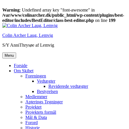
Warning
: Undefined array key "font-awesome" in
/var/www/colinarcher.dk/public_html/wp-content/plugins/best-
editor/includes/BestEditor/class-best-editor.php
on line
199
Videre
til
Colin Archer Laug, Lemvig
indhold
S/Y AnniThrysøe af Lemvig
Menu
Forside
Om Skibet
Foreningen
Vedtægter
Reviderede vedtægter
Bestyrelsen
Medlemmer
Apterings Tegninger
Projektet
Projektets formål
Mål & Data
Forord
Historie