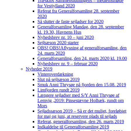
Træskibs Sammenslutningens – medlemsmøde
for Vestjylland 2020
Referat fra Generalforsamling 28. september
2020
Så slutter de faste sejladser for 2020
Generalforsamling Mandag, den 28. september
kl. 19.30, Havnens Hus
Nyhedsbrev nr. 10 – juni 2020
Sejlsæson 2020 starter
OBS! OBS!Aflysning af generalforsamling, den
24. marts 2020
Generalforsamling, den 24. marts 2020 kl. 19.00
Nyhedsbrev nr. 9 – februar 2020
Nyheder 2019
Vinteroverdækning
Slut på sejlsæson 2019
Smuk Anni Thrysøe på fjorden den 15.08. 2019
Limfjorden rundt 2019
Længere sejladser med S/Y Anni Thrysøe af
Lemvig ,2019: Pinsestævne Holbæk, rundt om
Mors
Sejladssæson 2019 – Så er det muligt, foreløbigt
for maj og juni, at reservere plads til sejlads
Referat, generalforsamling, den 26. marts 2019
Indkaldelse til Generalforsamling 2019