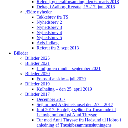
Referat, generalforsamling, den 6. marts 2018
Deltag i Aalborg Regatta, 15.-17. juni 2018
Ældre nyheder
Takkebrev fra TS
Nyhedsbrev 2
Nyhedsbrev 3
Nyhedsbrev 4
Nyhedsbrev 5
Avis Indlæg
Referat fra 2. sept 2013
Billeder
Billeder 2025
Billeder 2021
Limfjorden rundt – september 2021
Billeder 2020
Fotos af æ skiw – juli 2020
Billeder 2019
Kølhaling – den 25. april 2019
Billeder 2017
December 2017
Sejltur med Aktivitetshuset den 2/7 – 2017
Juni 2017: En dejlig sejltur fra Torsminde til
Lemvig ombord på Anni Thrysøe
Tur med Anni Thrysøe fra Hadsund til Hobro i
anledning af Træskibssammenslutningens