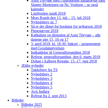
Anni Thrysøe med i spændende samarbejde med
Slagter Mortensen og Nr. Vosborg – se også
kalender
Limfjorden rundt 2018
Mors Rundt den 13. juli – 15. juli 2018
Nyhedsbrev nr. 7
Så er der åbnet for booking for sejlsæson 2018
Pinsestævne 2018
Kølhaling og tilrigning af Anni Thrysøe – alle
dagene uge 15, 16 og 17
3. april 2018, kl. 18.30: Søkort – arrangement
med Geodatastyrelsen
Indkaldelse til Generalforsamling 2018
Referat, generalforsamling, den 6. marts 2018
Deltag i Aalborg Regatta, 15.-17. juni 2018
Ældre nyheder
Takkebrev fra TS
Nyhedsbrev 2
Nyhedsbrev 3
Nyhedsbrev 4
Nyhedsbrev 5
Avis Indlæg
Referat fra 2. sept 2013
Billeder
Billeder 2025