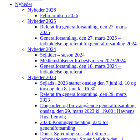
Nyheder
Nyheder 2026
Februarhilsen 2026
Nyheder 2025
Referat fra generalforsamling, den 27. marts
2025
Generalforsamling, den 27. marts 2025 –
indkaldelse og referat fra generalforsamling 2024
Nyheder 2024
Sejltider – sæson 2024
Medlemshilsener fra bestyrelsen 2023/2024
Generalforsamling, den 18. marts 2024 –
indkaldelse og referat
Nyheder 2023
Sejlads i 2023 starter onsdag den 7.juni kl. 10 og
torsdag den 8. juni kl. 16.30
Referat fra generalforsamling, den 29. marts
2023
Dagsorden og brev angående generalforsamling:
onsdag, den 29. marts 2023 kl. 19.00 i Havnens
Hus, Lemvig
2023: Kontingentbetaling, dato for
generalforsamling
Dansk Søredningsselskab i Struer –
Informationsmøde i Struer Sejlklub den 11.