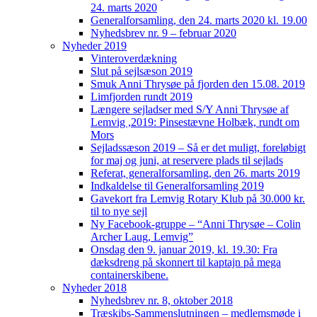
24. marts 2020
Generalforsamling, den 24. marts 2020 kl. 19.00
Nyhedsbrev nr. 9 – februar 2020
Nyheder 2019
Vinteroverdækning
Slut på sejlsæson 2019
Smuk Anni Thrysøe på fjorden den 15.08. 2019
Limfjorden rundt 2019
Længere sejladser med S/Y Anni Thrysøe af
Lemvig ,2019: Pinsestævne Holbæk, rundt om
Mors
Sejladssæson 2019 – Så er det muligt, foreløbigt
for maj og juni, at reservere plads til sejlads
Referat, generalforsamling, den 26. marts 2019
Indkaldelse til Generalforsamling 2019
Gavekort fra Lemvig Rotary Klub på 30.000 kr.
til to nye sejl
Ny Facebook-gruppe – “Anni Thrysøe – Colin
Archer Laug, Lemvig”
Onsdag den 9. januar 2019, kl. 19.30: Fra
dæksdreng på skonnert til kaptajn på mega
containerskibene.
Nyheder 2018
Nyhedsbrev nr. 8, oktober 2018
Træskibs-Sammenslutningen – medlemsmøde i