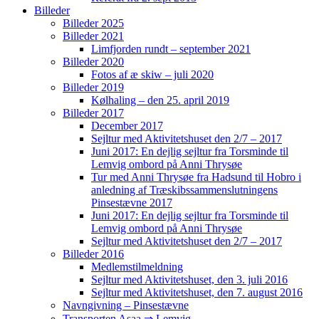
Billeder
Billeder 2025
Billeder 2021
Limfjorden rundt – september 2021
Billeder 2020
Fotos af æ skiw – juli 2020
Billeder 2019
Kølhaling – den 25. april 2019
Billeder 2017
December 2017
Sejltur med Aktivitetshuset den 2/7 – 2017
Juni 2017: En dejlig sejltur fra Torsminde til
Lemvig ombord på Anni Thrysøe
Tur med Anni Thrysøe fra Hadsund til Hobro i
anledning af Træskibssammenslutningens
Pinsestævne 2017
Juni 2017: En dejlig sejltur fra Torsminde til
Lemvig ombord på Anni Thrysøe
Sejltur med Aktivitetshuset den 2/7 – 2017
Billeder 2016
Medlemstilmeldning
Sejltur med Aktivitetshuset, den 3. juli 2016
Sejltur med Aktivitetshuset, den 7. august 2016
Navngivning – Pinsestævne
Transporten Asaa ⇒ Lemvig