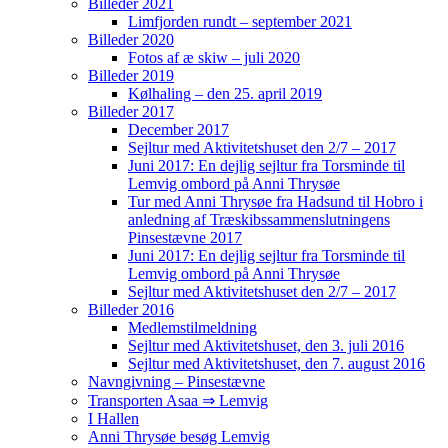
Billeder 2021
Limfjorden rundt – september 2021
Billeder 2020
Fotos af æ skiw – juli 2020
Billeder 2019
Kølhaling – den 25. april 2019
Billeder 2017
December 2017
Sejltur med Aktivitetshuset den 2/7 – 2017
Juni 2017: En dejlig sejltur fra Torsminde til
Lemvig ombord på Anni Thrysøe
Tur med Anni Thrysøe fra Hadsund til Hobro i
anledning af Træskibssammenslutningens
Pinsestævne 2017
Juni 2017: En dejlig sejltur fra Torsminde til
Lemvig ombord på Anni Thrysøe
Sejltur med Aktivitetshuset den 2/7 – 2017
Billeder 2016
Medlemstilmeldning
Sejltur med Aktivitetshuset, den 3. juli 2016
Sejltur med Aktivitetshuset, den 7. august 2016
Navngivning – Pinsestævne
Transporten Asaa ⇒ Lemvig
I Hallen
Anni Thrysøe besøg Lemvig