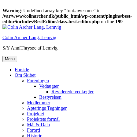
Warning
: Undefined array key "font-awesome" in
/var/www/colinarcher.dk/public_html/wp-content/plugins/best-
editor/includes/BestEditor/class-best-editor.php
on line
199
Videre
til
Colin Archer Laug, Lemvig
indhold
S/Y AnniThrysøe af Lemvig
Menu
Forside
Om Skibet
Foreningen
Vedtægter
Reviderede vedtægter
Bestyrelsen
Medlemmer
Apterings Tegninger
Projektet
Projektets formål
Mål & Data
Forord
Historie