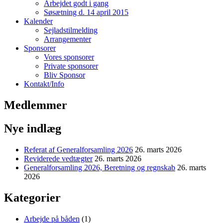
Arbejdet godt i gang
Søsætning d. 14 april 2015
Kalender
Sejladstilmelding
Arrangementer
Sponsorer
Vores sponsorer
Private sponsorer
Bliv Sponsor
Kontakt/Info
Medlemmer
Nye indlæg
Referat af Generalforsamling 2026
26. marts 2026
Reviderede vedtægter
26. marts 2026
Generalforsamling 2026, Beretning og regnskab
26. marts
2026
Kategorier
Arbejde på båden
(1)