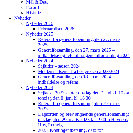
Mål & Data
Forord
Historie
Nyheder
Nyheder 2026
Februarhilsen 2026
Nyheder 2025
Referat fra generalforsamling, den 27. marts
2025
Generalforsamling, den 27. marts 2025 –
indkaldelse og referat fra generalforsamling 2024
Nyheder 2024
Sejltider – sæson 2024
Medlemshilsener fra bestyrelsen 2023/2024
Generalforsamling, den 18. marts 2024 –
indkaldelse og referat
Nyheder 2023
Sejlads i 2023 starter onsdag den 7.juni kl. 10 og
torsdag den 8. juni kl. 16.30
Referat fra generalforsamling, den 29. marts
2023
Dagsorden og brev angående generalforsamling:
onsdag, den 29. marts 2023 kl. 19.00 i Havnens
Hus, Lemvig
2023: Kontingentbetaling, dato for