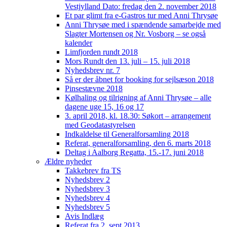
Vestjylland Dato: fredag den 2. november 2018
Et par glimt fra e-Gastros tur med Anni Thrysøe
Anni Thrysøe med i spændende samarbejde med
Slagter Mortensen og Nr. Vosborg – se også
kalender
Limfjorden rundt 2018
Mors Rundt den 13. juli – 15. juli 2018
Nyhedsbrev nr. 7
Så er der åbnet for booking for sejlsæson 2018
Pinsestævne 2018
Kølhaling og tilrigning af Anni Thrysøe – alle
dagene uge 15, 16 og 17
3. april 2018, kl. 18.30: Søkort – arrangement
med Geodatastyrelsen
Indkaldelse til Generalforsamling 2018
Referat, generalforsamling, den 6. marts 2018
Deltag i Aalborg Regatta, 15.-17. juni 2018
Ældre nyheder
Takkebrev fra TS
Nyhedsbrev 2
Nyhedsbrev 3
Nyhedsbrev 4
Nyhedsbrev 5
Avis Indlæg
Referat fra 2. sept 2013