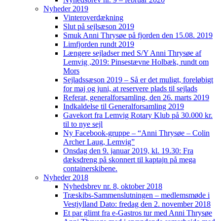
Nyheder 2019
Vinteroverdækning
Slut på sejlsæson 2019
Smuk Anni Thrysøe på fjorden den 15.08. 2019
Limfjorden rundt 2019
Længere sejladser med S/Y Anni Thrysøe af
Lemvig ,2019: Pinsestævne Holbæk, rundt om
Mors
Sejladssæson 2019 – Så er det muligt, foreløbigt
for maj og juni, at reservere plads til sejlads
Referat, generalforsamling, den 26. marts 2019
Indkaldelse til Generalforsamling 2019
Gavekort fra Lemvig Rotary Klub på 30.000 kr.
til to nye sejl
Ny Facebook-gruppe – “Anni Thrysøe – Colin
Archer Laug, Lemvig”
Onsdag den 9. januar 2019, kl. 19.30: Fra
dæksdreng på skonnert til kaptajn på mega
containerskibene.
Nyheder 2018
Nyhedsbrev nr. 8, oktober 2018
Træskibs-Sammenslutningen – medlemsmøde i
Vestjylland Dato: fredag den 2. november 2018
Et par glimt fra e-Gastros tur med Anni Thrysøe