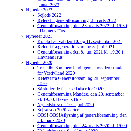
januar 2023
Nyheder 2022
Sejlads 2022
Referat – generalforsamling, 3. marts 2022
Generalforsamling, den 23. marts 2022 kl. 19.30
i Havnens Hus
Nyheder 2021
Krabbefestival den 10. og 11. september 2021
Referat fra generalforsamling 8. juni 2021
Generalforsamling den 8. juni 2021 kl. 19.30 i
Havnens Hus
Nyheder 2020
Træskibs Sammenslutningens – medlemsmøde
for Vestjylland 2020
Referat fra Generalforsamling 28. september
2020
Så slutter de faste sejladser for 2020
Generalforsamling Mandag, den 28. september
kl. 19.30, Havnens Hus
Nyhedsbrev nr. 10 – juni 2020
Sejlsæson 2020 starter
OBS! OBS!Aflysning af generalforsamling, den
24. marts 2020
Generalforsamling, den 24. marts 2020 kl. 19.00
Nyhedsbrev nr. 9 – februar 2020