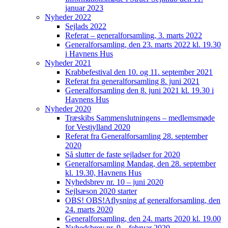
januar 2023
Nyheder 2022
Sejlads 2022
Referat – generalforsamling, 3. marts 2022
Generalforsamling, den 23. marts 2022 kl. 19.30
i Havnens Hus
Nyheder 2021
Krabbefestival den 10. og 11. september 2021
Referat fra generalforsamling 8. juni 2021
Generalforsamling den 8. juni 2021 kl. 19.30 i
Havnens Hus
Nyheder 2020
Træskibs Sammenslutningens – medlemsmøde
for Vestjylland 2020
Referat fra Generalforsamling 28. september
2020
Så slutter de faste sejladser for 2020
Generalforsamling Mandag, den 28. september
kl. 19.30, Havnens Hus
Nyhedsbrev nr. 10 – juni 2020
Sejlsæson 2020 starter
OBS! OBS!Aflysning af generalforsamling, den
24. marts 2020
Generalforsamling, den 24. marts 2020 kl. 19.00
Nyhedsbrev nr. 9 – februar 2020