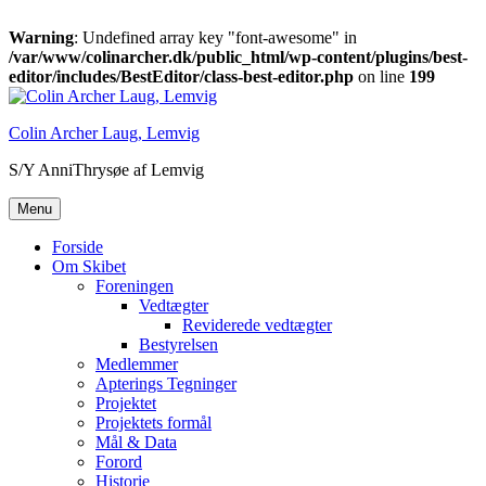
Warning
: Undefined array key "font-awesome" in
/var/www/colinarcher.dk/public_html/wp-content/plugins/best-
editor/includes/BestEditor/class-best-editor.php
on line
199
Videre
til
Colin Archer Laug, Lemvig
indhold
S/Y AnniThrysøe af Lemvig
Menu
Forside
Om Skibet
Foreningen
Vedtægter
Reviderede vedtægter
Bestyrelsen
Medlemmer
Apterings Tegninger
Projektet
Projektets formål
Mål & Data
Forord
Historie