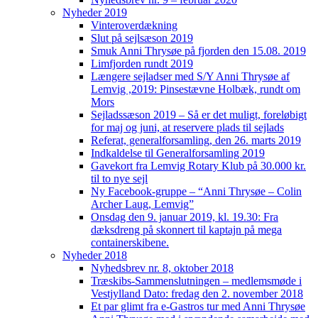
Nyheder 2019
Vinteroverdækning
Slut på sejlsæson 2019
Smuk Anni Thrysøe på fjorden den 15.08. 2019
Limfjorden rundt 2019
Længere sejladser med S/Y Anni Thrysøe af
Lemvig ,2019: Pinsestævne Holbæk, rundt om
Mors
Sejladssæson 2019 – Så er det muligt, foreløbigt
for maj og juni, at reservere plads til sejlads
Referat, generalforsamling, den 26. marts 2019
Indkaldelse til Generalforsamling 2019
Gavekort fra Lemvig Rotary Klub på 30.000 kr.
til to nye sejl
Ny Facebook-gruppe – “Anni Thrysøe – Colin
Archer Laug, Lemvig”
Onsdag den 9. januar 2019, kl. 19.30: Fra
dæksdreng på skonnert til kaptajn på mega
containerskibene.
Nyheder 2018
Nyhedsbrev nr. 8, oktober 2018
Træskibs-Sammenslutningen – medlemsmøde i
Vestjylland Dato: fredag den 2. november 2018
Et par glimt fra e-Gastros tur med Anni Thrysøe