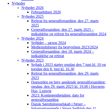
Nyheder
Nyheder 2026
Februarhilsen 2026
Nyheder 2025
Referat fra generalforsamling, den 27. marts
2025
Generalforsamling, den 27. marts 2025 –
indkaldelse og referat fra generalforsamling 2024
Nyheder 2024
Sejltider – sæson 2024
Medlemshilsener fra bestyrelsen 2023/2024
Generalforsamling, den 18. marts 2024 –
indkaldelse og referat
Nyheder 2023
Sejlads i 2023 starter onsdag den 7.juni kl. 10 og
torsdag den 8. juni kl. 16.30
Referat fra generalforsamling, den 29. marts
2023
Dagsorden og brev angående generalforsamling:
onsdag, den 29. marts 2023 kl. 19.00 i Havnens
Hus, Lemvig
2023: Kontingentbetaling, dato for
generalforsamling
Dansk Søredningsselskab i Struer –
Informationsmøde i Struer Sejlklub den 11.