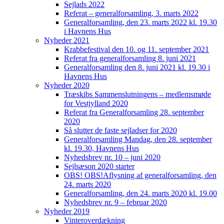
Sejlads 2022
Referat – generalforsamling, 3. marts 2022
Generalforsamling, den 23. marts 2022 kl. 19.30
i Havnens Hus
Nyheder 2021
Krabbefestival den 10. og 11. september 2021
Referat fra generalforsamling 8. juni 2021
Generalforsamling den 8. juni 2021 kl. 19.30 i
Havnens Hus
Nyheder 2020
Træskibs Sammenslutningens – medlemsmøde
for Vestjylland 2020
Referat fra Generalforsamling 28. september
2020
Så slutter de faste sejladser for 2020
Generalforsamling Mandag, den 28. september
kl. 19.30, Havnens Hus
Nyhedsbrev nr. 10 – juni 2020
Sejlsæson 2020 starter
OBS! OBS!Aflysning af generalforsamling, den
24. marts 2020
Generalforsamling, den 24. marts 2020 kl. 19.00
Nyhedsbrev nr. 9 – februar 2020
Nyheder 2019
Vinteroverdækning