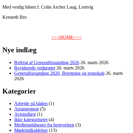
Med venlig hilsen f. Colin Archer Laug, Lemvig
Kenneth Bro
>>>HOME<<<
Nye indlæg
Referat af Generalforsamling 2026
26. marts 2026
Reviderede vedtægter
26. marts 2026
Generalforsamling 2026, Beretning og regnskab
26. marts
2026
Kategorier
Arbejde på båden
(1)
Arrangement
(5)
Avisindlæg
(1)
Ikke kategoriseret
(4)
Medlemshilsener fra bestyrelsen
(3)
Mødeindkaldelser
(13)