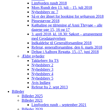
Limfjorden rundt 2018
Mors Rundt den 13. juli – 15. juli 2018
Nyhedsbrev nr. 7
Så er der åbnet for booking for sejlsæson 2018
Pinsestævne 2018
Kølhaling og tilrigning af Anni Thrysøe – alle
dagene uge 15, 16 og 17
3. april 2018, kl. 18.30: Søkort – arrangement
med Geodatastyrelsen
Indkaldelse til Generalforsamling 2018
Referat, generalforsamling, den 6. marts 2018
Deltag i Aalborg Regatta, 15.-17. juni 2018
Ældre nyheder
Takkebrev fra TS
Nyhedsbrev 2
Nyhedsbrev 3
Nyhedsbrev 4
Nyhedsbrev 5
Avis Indlæg
Referat fra 2. sept 2013
Billeder
Billeder 2025
Billeder 2021
Limfjorden rundt – september 2021
Billeder 2020