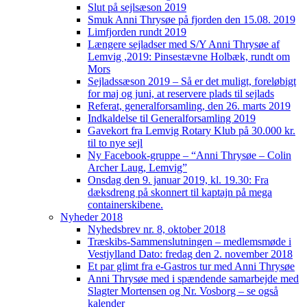
Slut på sejlsæson 2019
Smuk Anni Thrysøe på fjorden den 15.08. 2019
Limfjorden rundt 2019
Længere sejladser med S/Y Anni Thrysøe af
Lemvig ,2019: Pinsestævne Holbæk, rundt om
Mors
Sejladssæson 2019 – Så er det muligt, foreløbigt
for maj og juni, at reservere plads til sejlads
Referat, generalforsamling, den 26. marts 2019
Indkaldelse til Generalforsamling 2019
Gavekort fra Lemvig Rotary Klub på 30.000 kr.
til to nye sejl
Ny Facebook-gruppe – “Anni Thrysøe – Colin
Archer Laug, Lemvig”
Onsdag den 9. januar 2019, kl. 19.30: Fra
dæksdreng på skonnert til kaptajn på mega
containerskibene.
Nyheder 2018
Nyhedsbrev nr. 8, oktober 2018
Træskibs-Sammenslutningen – medlemsmøde i
Vestjylland Dato: fredag den 2. november 2018
Et par glimt fra e-Gastros tur med Anni Thrysøe
Anni Thrysøe med i spændende samarbejde med
Slagter Mortensen og Nr. Vosborg – se også
kalender