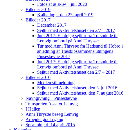
Fotos af æ skiw – juli 2020
Billeder 2019
Kølhaling – den 25. april 2019
Billeder 2017
December 2017
Sejltur med Aktivitetshuset den 2/7 – 2017
Juni 2017: En dejlig sejltur fra Torsminde til
Lemvig ombord på Anni Thrysøe
Tur med Anni Thrysøe fra Hadsund til Hobro i
anledning af Træskibssammenslutningens
Pinsestævne 2017
Juni 2017: En dejlig sejltur fra Torsminde til
Lemvig ombord på Anni Thrysøe
Sejltur med Aktivitetshuset den 2/7 – 2017
Billeder 2016
Medlemstilmeldning
Sejltur med Aktivitetshuset, den 3. juli 2016
Sejltur med Aktivitetshuset, den 7. august 2016
Navngivning – Pinsestævne
Transporten Asaa ⇒ Lemvig
I Hallen
Anni Thrysøe besøg Lemvig
Arbejdet godt i gang
Søsætning d. 14 april 2015
Kalender