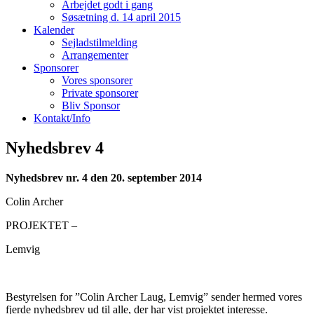
Arbejdet godt i gang
Søsætning d. 14 april 2015
Kalender
Sejladstilmelding
Arrangementer
Sponsorer
Vores sponsorer
Private sponsorer
Bliv Sponsor
Kontakt/Info
Nyhedsbrev 4
Nyhedsbrev nr. 4 den 20. september 2014
Colin Archer
PROJEKTET –
Lemvig
Bestyrelsen for ”Colin Archer Laug, Lemvig” sender hermed vores
fjerde nyhedsbrev ud til alle, der har vist projektet in­ter­esse.