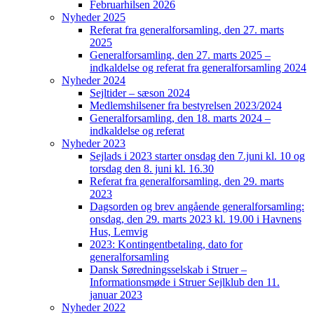
Februarhilsen 2026
Nyheder 2025
Referat fra generalforsamling, den 27. marts
2025
Generalforsamling, den 27. marts 2025 –
indkaldelse og referat fra generalforsamling 2024
Nyheder 2024
Sejltider – sæson 2024
Medlemshilsener fra bestyrelsen 2023/2024
Generalforsamling, den 18. marts 2024 –
indkaldelse og referat
Nyheder 2023
Sejlads i 2023 starter onsdag den 7.juni kl. 10 og
torsdag den 8. juni kl. 16.30
Referat fra generalforsamling, den 29. marts
2023
Dagsorden og brev angående generalforsamling:
onsdag, den 29. marts 2023 kl. 19.00 i Havnens
Hus, Lemvig
2023: Kontingentbetaling, dato for
generalforsamling
Dansk Søredningsselskab i Struer –
Informationsmøde i Struer Sejlklub den 11.
januar 2023
Nyheder 2022