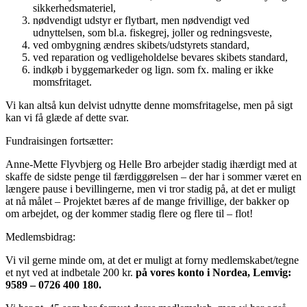
sikkerhedsmateriel,
nødvendigt udstyr er flytbart, men nødvendigt ved
udnyttelsen, som bl.a. fiskegrej, joller og redningsveste,
ved ombygning ændres skibets/udstyrets standard,
ved reparation og vedligeholdelse bevares skibets standard,
indkøb i byggemarkeder og lign. som fx. maling er ikke
momsfritaget.
Vi kan altså kun delvist udnytte denne momsfritagelse, men på sigt
kan vi få glæde af dette svar.
Fundraisingen fortsætter:
Anne-Mette Flyvbjerg og Helle Bro arbejder stadig ihærdigt med at
skaffe de sidste penge til færdiggørelsen – der har i sommer været en
længere pause i bevillingerne, men vi tror stadig på, at det er muligt
at nå målet – Projektet bæres af de mange frivillige, der bakker op
om arbejdet, og der kommer stadig flere og flere til – flot!
Medlemsbidrag:
Vi vil gerne minde om, at det er muligt at forny medlemskabet/tegne
et nyt ved at indbetale 200 kr.
på vores konto i Nordea, Lemvig:
9589 – 0726 400 180.