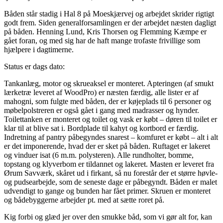
Båden står stadig i Hal 8 på Moeskjærvej og arbejdet skrider rigtigt
godt frem. Siden gene­ralforsamlingen er der arbejdet næsten dagligt
på båden. Henning Lund, Kris Thorsen og Flem­ming Kæmpe er
gået foran, og med sig har de haft mange trofaste frivillige som
hjælpere i dagtimerne.
Status er dags dato:
Tankanlæg, motor og skrueaksel er monteret. Apteringen (af smukt
lærketræ leve­ret af WoodPro) er næsten færdig, alle lister er af
mahogni, som fulgte med båden, der er køjeplads til 6 personer og
møbelpolstreren er også gået i gang med madras­ser og hynder.
Toilettanken er monteret og toilet og vask er købt – døren til toilet er
klar til at blive sat i. Bordplade til kahyt og kortbord er færdig.
Indretning af pantry påbegyndes snarest – komfuret er købt – alt i alt
er det imponerende, hvad der er sket på båden. Ruftaget er lakeret
og vinduer isat (6 m.m. polysteren). Alle rund­hol­ter, bomme,
topstang og klyverbom er tildannet og lakeret. Masten er leveret fra
Ørum Savværk, skåret ud i firkant, så nu forestår der et større høvle-
og pudsear­bej­de, som de seneste dage er påbegyndt. Båden er malet
udvendigt to gange og bun­den har fået primer. Skruen er monteret
og bådebyg­gerne arbejder pt. med at sætte roret på.
Kig forbi og glæd jer over den smukke båd, som vi gør alt for, kan