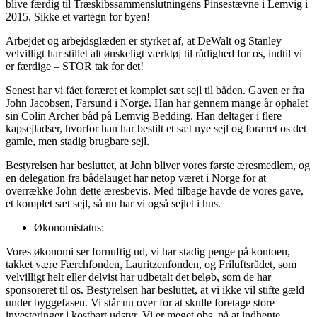
blive færdig til Træskibssammenslutningens Pinsestævne i Lemvig i
2015. Sikke et vartegn for byen!
Arbejdet og arbejdsglæden er styrket af, at DeWalt og Stanley
velvilligt har stillet alt ønskeligt værktøj til rådighed for os, indtil vi
er færdige – STOR tak for det!
Senest har vi fået foræret et komplet sæt sejl til båden. Gaven er fra
John Jacobsen, Farsund i Norge. Han har gennem mange år ophalet
sin Colin Archer båd på Lemvig Bedding. Han deltager i flere
kapsejladser, hvorfor han har bestilt et sæt nye sejl og foræret os det
gamle, men stadig brugbare sejl.
Bestyrelsen har besluttet, at John bliver vores første æresmedlem, og
en delegation fra bådelauget har netop været i Norge for at
overrække John dette æresbevis. Med tilbage havde de vores gave,
et komplet sæt sejl, så nu har vi også sejlet i hus.
Økonomistatus:
Vores økonomi ser fornuftig ud, vi har stadig penge på kontoen,
takket være Færch­fonden, Lauritzenfonden, og Friluftsrådet, som
velvilligt helt eller delvist har udbe­talt det beløb, som de har
sponsoreret til os. Bestyrelsen har besluttet, at vi ikke vil stifte gæld
under byggefasen. Vi står nu over for at skulle foretage store
investe­rin­ger i kostbart udstyr. Vi er meget obs. på at indhente