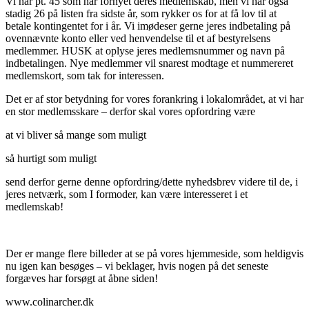
Vi har pt. 45 som har fornyet deres medlemskab, men vi har også
stadig 26 på listen fra sidste år, som rykker os for at få lov til at
betale kontingentet for i år. Vi imødeser gerne jeres indbetaling på
ovennævnte konto eller ved henvendelse til et af besty­relsens
medlemmer. HUSK at oplyse jeres medlemsnummer og navn på
indbetalin­gen. Nye medlemmer vil snarest modtage et nummereret
medlemskort, som tak for interessen.
Det er af stor betydning for vores forankring i lokalområdet, at vi har
en stor med­lems­skare – derfor skal vores opfordring være
at vi bliver så mange som muligt
så hurtigt som muligt
send derfor gerne denne opfordring/dette nyhedsbrev videre til de, i
jeres netværk, som I formoder, kan være interesseret i et
medlemskab!
Der er mange flere billeder at se på vores hjemmeside, som heldigvis
nu igen kan besøges – vi beklager, hvis nogen på det seneste
forgæves har forsøgt at åbne siden!
www.colinarcher.dk