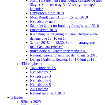
Anni Thrysøe med i spændende samarbejde med
Slagter Mortensen og Nr. Vosborg – se også
kalender
Limfjorden rundt 2018
Mors Rundt den 13. juli – 15. juli 2018
Nyhedsbrev nr. 7
Så er der åbnet for booking for sejlsæson 2018
Pinsestævne 2018
Kølhaling og tilrigning af Anni Thrysøe – alle
dagene uge 15, 16 og 17
3. april 2018, kl. 18.30: Søkort – arrangement
med Geodatastyrelsen
Indkaldelse til Generalforsamling 2018
Referat, generalforsamling, den 6. marts 2018
Deltag i Aalborg Regatta, 15.-17. juni 2018
Ældre nyheder
Takkebrev fra TS
Nyhedsbrev 2
Nyhedsbrev 3
Nyhedsbrev 4
Nyhedsbrev 5
Avis Indlæg
Referat fra 2. sept 2013
Billeder
Billeder 2025