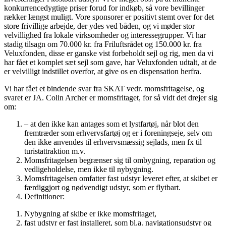
konkurrencedyg­tige priser for­ud for indkøb, så vore bevillinger
rækker længst muligt. Vore sponsorer er positivt stemt over for det
store frivillige arbejde, der ydes ved båden, og vi møder stor
velvillighed fra lokale virksomheder og interessegrup­per. Vi har
stadig tilsagn om 70.000 kr. fra Friluftsrådet og 150.000 kr. fra
Veluxfonden, disse er ganske vist for­be­holdt sejl og rig, men da vi
har fået et komplet sæt sejl som gave, har Veluxfonden udtalt, at de
er velvilligt indstillet overfor, at give os en dispensa­tion herfra.
Vi har fået et bindende svar fra SKAT vedr. momsfritagelse, og
svaret er JA. Colin Archer er momsfritaget, for så vidt det drejer sig
om:
– at den ikke kan antages som et lystfartøj, når blot den
fremtræder som erhvervsfartøj og er i foreningseje, selv om
den ikke anvendes til erhvervsmæssig sejlads, men fx til
turistattraktion m.v.
Momsfritagelsen begrænser sig til ombygning, reparation og
vedligeholdelse, men ikke til nybygning.
Momsfritagelsen omfatter fast udstyr leveret efter, at skibet er
færdiggjort og nødvendigt udstyr, som er flytbart.
Definitioner:
Nybygning af skibe er ikke momsfritaget,
fast udstyr er fast installeret, som bl.a. navigationsudstyr og