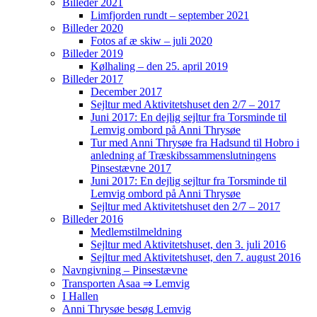
Billeder 2021
Limfjorden rundt – september 2021
Billeder 2020
Fotos af æ skiw – juli 2020
Billeder 2019
Kølhaling – den 25. april 2019
Billeder 2017
December 2017
Sejltur med Aktivitetshuset den 2/7 – 2017
Juni 2017: En dejlig sejltur fra Torsminde til
Lemvig ombord på Anni Thrysøe
Tur med Anni Thrysøe fra Hadsund til Hobro i
anledning af Træskibssammenslutningens
Pinsestævne 2017
Juni 2017: En dejlig sejltur fra Torsminde til
Lemvig ombord på Anni Thrysøe
Sejltur med Aktivitetshuset den 2/7 – 2017
Billeder 2016
Medlemstilmeldning
Sejltur med Aktivitetshuset, den 3. juli 2016
Sejltur med Aktivitetshuset, den 7. august 2016
Navngivning – Pinsestævne
Transporten Asaa ⇒ Lemvig
I Hallen
Anni Thrysøe besøg Lemvig