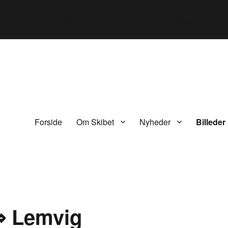
er.dk/public_html/wp-content/plugins/best-editor/includes/BestEdi
Forside
Om Skibet
Nyheder
Billeder
⇒ Lemvig