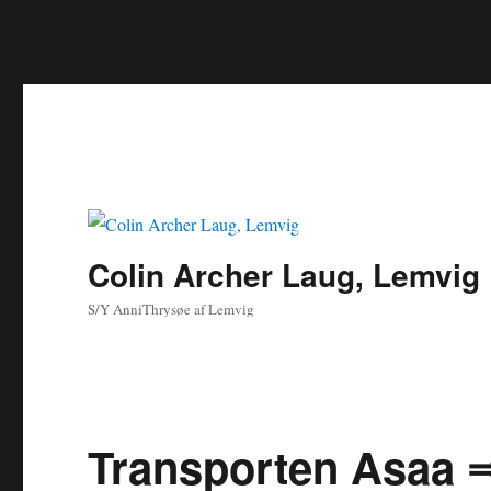
Warning
/var/www/colinarch
: Undefined array key "font-awesome" in
Colin Archer Laug, Lemvig
S/Y AnniThrysøe af Lemvig
Transporten Asaa 