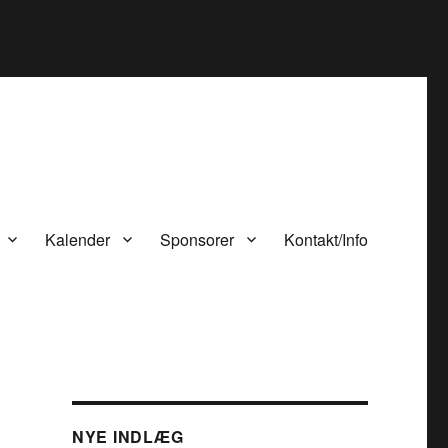
tor/class-best-editor.php
199
on line
Kalender
Sponsorer
Kontakt/Info
NYE INDLÆG