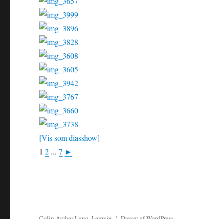
[Vis som diasshow]
1
2
...
7
►
Colin Archer Laug, Lemvig
Drevet af WordPress