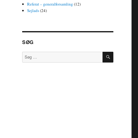
Referat – generalforsamling
(12)
Sejlads
(24)
SØG
SØG
Søg
efter: