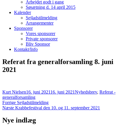
Arbejdet godt i gang
Søsætning d. 14 april 2015
Kalender
Sejladstilmelding
Arrangementer
Sponsorer
Vores sponsorer
Private sponsorer
Bliv Sponsor
Kontakt/Info
Referat fra generalforsamling 8. juni
2021
Forfatter
Udgivet
Kategorier
Kurt Nielsen
16. juni 2021
16. juni 2021
Nyhedsbrev
,
Referat -
generalforsamling
Indlægsnavigation
Forrige
Forrige
Sejladstilmelding
Næste
indlæg:
Næste
Krabbefestival den 10. og 11. september 2021
indlæg:
Nye indlæg