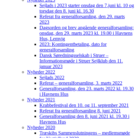
Sejlads i 2023 starter onsdag den 7.juni kl. 10 og
torsdag den 8. juni kl. 16.30
Referat fra generalforsamling, den 29. marts
2023
Dagsorden og brev angående generalforsamling:
onsdag, den 29. marts 2023 kl. 19.00 i Havnens
Hus, Lemvig
2023: Kontingentbetaling, dato for
generalforsamling
Dansk Søredningsselskab i Struer –
Informationsmøde i Struer Sejlklub den 11.
januar 2023
Nyheder 2022
Sejlads 2022
Referat – generalforsamling, 3. marts 2022
Generalforsamling, den 23. marts 2022 kl. 19.30
i Havnens Hus
Nyheder 2021
Krabbefestival den 10. og 11. september 2021
Referat fra generalforsamling 8. juni 2021
Generalforsamling den 8. juni 2021 kl. 19.30 i
Havnens Hus
Nyheder 2020
Træskibs Sammenslutningens – medlemsmøde