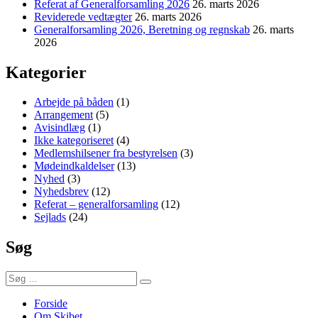
Referat af Generalforsamling 2026
26. marts 2026
Reviderede vedtægter
26. marts 2026
Generalforsamling 2026, Beretning og regnskab
26. marts
2026
Kategorier
Arbejde på båden
(1)
Arrangement
(5)
Avisindlæg
(1)
Ikke kategoriseret
(4)
Medlemshilsener fra bestyrelsen
(3)
Mødeindkaldelser
(13)
Nyhed
(3)
Nyhedsbrev
(12)
Referat – generalforsamling
(12)
Sejlads
(24)
Søg
Søg
Søg
efter:
Forside
Om Skibet