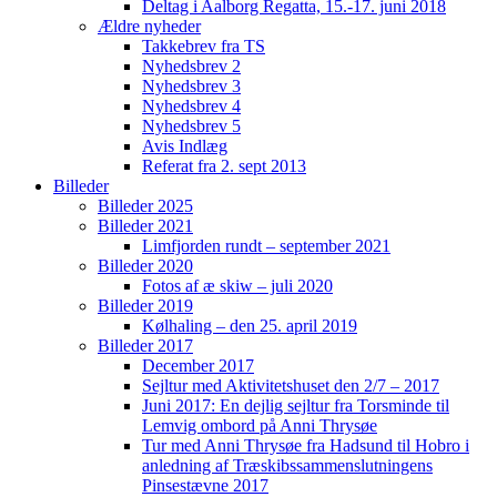
Deltag i Aalborg Regatta, 15.-17. juni 2018
Ældre nyheder
Takkebrev fra TS
Nyhedsbrev 2
Nyhedsbrev 3
Nyhedsbrev 4
Nyhedsbrev 5
Avis Indlæg
Referat fra 2. sept 2013
Billeder
Billeder 2025
Billeder 2021
Limfjorden rundt – september 2021
Billeder 2020
Fotos af æ skiw – juli 2020
Billeder 2019
Kølhaling – den 25. april 2019
Billeder 2017
December 2017
Sejltur med Aktivitetshuset den 2/7 – 2017
Juni 2017: En dejlig sejltur fra Torsminde til
Lemvig ombord på Anni Thrysøe
Tur med Anni Thrysøe fra Hadsund til Hobro i
anledning af Træskibssammenslutningens
Pinsestævne 2017