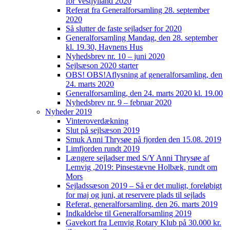
for Vestjylland 2020
Referat fra Generalforsamling 28. september
2020
Så slutter de faste sejladser for 2020
Generalforsamling Mandag, den 28. september
kl. 19.30, Havnens Hus
Nyhedsbrev nr. 10 – juni 2020
Sejlsæson 2020 starter
OBS! OBS!Aflysning af generalforsamling, den
24. marts 2020
Generalforsamling, den 24. marts 2020 kl. 19.00
Nyhedsbrev nr. 9 – februar 2020
Nyheder 2019
Vinteroverdækning
Slut på sejlsæson 2019
Smuk Anni Thrysøe på fjorden den 15.08. 2019
Limfjorden rundt 2019
Længere sejladser med S/Y Anni Thrysøe af
Lemvig ,2019: Pinsestævne Holbæk, rundt om
Mors
Sejladssæson 2019 – Så er det muligt, foreløbigt
for maj og juni, at reservere plads til sejlads
Referat, generalforsamling, den 26. marts 2019
Indkaldelse til Generalforsamling 2019
Gavekort fra Lemvig Rotary Klub på 30.000 kr.