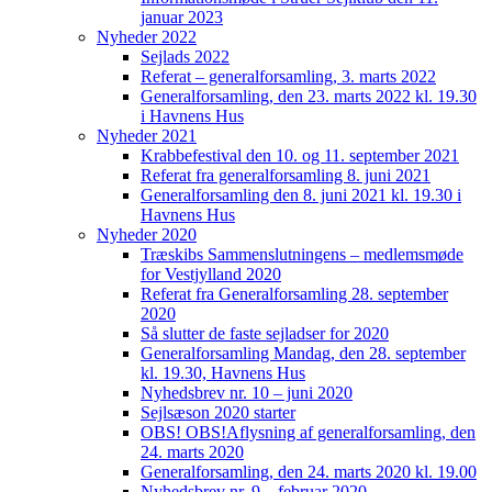
januar 2023
Nyheder 2022
Sejlads 2022
Referat – generalforsamling, 3. marts 2022
Generalforsamling, den 23. marts 2022 kl. 19.30
i Havnens Hus
Nyheder 2021
Krabbefestival den 10. og 11. september 2021
Referat fra generalforsamling 8. juni 2021
Generalforsamling den 8. juni 2021 kl. 19.30 i
Havnens Hus
Nyheder 2020
Træskibs Sammenslutningens – medlemsmøde
for Vestjylland 2020
Referat fra Generalforsamling 28. september
2020
Så slutter de faste sejladser for 2020
Generalforsamling Mandag, den 28. september
kl. 19.30, Havnens Hus
Nyhedsbrev nr. 10 – juni 2020
Sejlsæson 2020 starter
OBS! OBS!Aflysning af generalforsamling, den
24. marts 2020
Generalforsamling, den 24. marts 2020 kl. 19.00
Nyhedsbrev nr. 9 – februar 2020