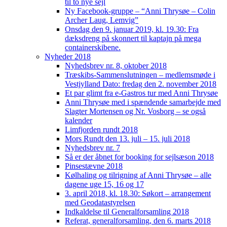
til to nye sejl
Ny Facebook-gruppe – “Anni Thrysøe – Colin
Archer Laug, Lemvig”
Onsdag den 9. januar 2019, kl. 19.30: Fra
dæksdreng på skonnert til kaptajn på mega
containerskibene.
Nyheder 2018
Nyhedsbrev nr. 8, oktober 2018
Træskibs-Sammenslutningen – medlemsmøde i
Vestjylland Dato: fredag den 2. november 2018
Et par glimt fra e-Gastros tur med Anni Thrysøe
Anni Thrysøe med i spændende samarbejde med
Slagter Mortensen og Nr. Vosborg – se også
kalender
Limfjorden rundt 2018
Mors Rundt den 13. juli – 15. juli 2018
Nyhedsbrev nr. 7
Så er der åbnet for booking for sejlsæson 2018
Pinsestævne 2018
Kølhaling og tilrigning af Anni Thrysøe – alle
dagene uge 15, 16 og 17
3. april 2018, kl. 18.30: Søkort – arrangement
med Geodatastyrelsen
Indkaldelse til Generalforsamling 2018
Referat, generalforsamling, den 6. marts 2018