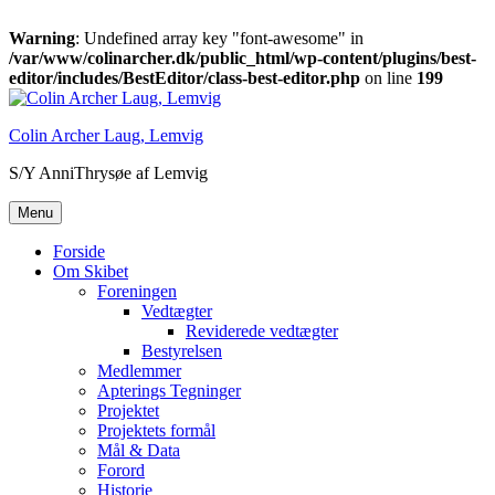
Warning
: Undefined array key "font-awesome" in
/var/www/colinarcher.dk/public_html/wp-content/plugins/best-
editor/includes/BestEditor/class-best-editor.php
on line
199
Videre
til
Colin Archer Laug, Lemvig
indhold
S/Y AnniThrysøe af Lemvig
Menu
Forside
Om Skibet
Foreningen
Vedtægter
Reviderede vedtægter
Bestyrelsen
Medlemmer
Apterings Tegninger
Projektet
Projektets formål
Mål & Data
Forord
Historie