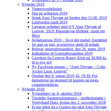
Nyheder 2019
Vinteroverdækning
Slut på sejlsæson 2019
Smuk Anni Thrysøe på fjorden den 15.08. 2019
Limfjorden rundt 2019
Længere sejladser med S/Y Anni Thrysøe af
Lemvig ,2019: Pinsestævne Holbæk, rundt om
Mors
Sejladssæson 2019 – Så er det muligt, foreløbigt
for maj og juni, at reservere plads til sejlads
Referat, generalforsamling, den 26. marts 2019
Indkaldelse til Generalforsamling 2019
Gavekort fra Lemvig Rotary Klub på 30.000 kr.
til to nye sejl
Ny Facebook-gruppe – “Anni Thrysøe – Colin
Archer Laug, Lemvig”
Onsdag den 9. januar 2019, kl. 19.30: Fra
dæksdreng på skonnert til kaptajn på mega
containerskibene.
Nyheder 2018
Nyhedsbrev nr. 8, oktober 2018
Træskibs-Sammenslutningen – medlemsmøde i
Vestjylland Dato: fredag den 2. november 2018
Et par glimt fra e-Gastros tur med Anni Thrysøe