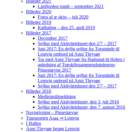
Billeder 2021
Limfjorden rundt – september 2021
Billeder 2020
Fotos af æ skiw – juli 2020
Billeder 2019
Kølhaling – den 25. april 2019
Billeder 2017
December 2017
Sejltur med Aktivitetshuset den 2/7 – 2017
Juni 2017: En dejlig sejltur fra Torsminde til
Lemvig ombord på Anni Thrysøe
Tur med Anni Thrysøe fra Hadsund til Hobro i
anledning af Træskibssammenslutningens
Pinsestævne 2017
Juni 2017: En dejlig sejltur fra Torsminde til
Lemvig ombord på Anni Thrysøe
Sejltur med Aktivitetshuset den 2/7 – 2017
Billeder 2016
Medlemstilmeldning
Sejltur med Aktivitetshuset, den 3. juli 2016
Sejltur med Aktivitetshuset, den 7. august 2016
Navngivning – Pinsestævne
Transporten Asaa ⇒ Lemvig
I Hallen
Anni Thrysøe besøg Lemvig