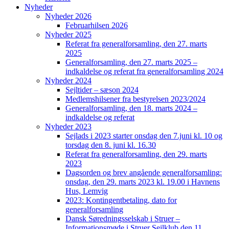
Nyheder
Nyheder 2026
Februarhilsen 2026
Nyheder 2025
Referat fra generalforsamling, den 27. marts
2025
Generalforsamling, den 27. marts 2025 –
indkaldelse og referat fra generalforsamling 2024
Nyheder 2024
Sejltider – sæson 2024
Medlemshilsener fra bestyrelsen 2023/2024
Generalforsamling, den 18. marts 2024 –
indkaldelse og referat
Nyheder 2023
Sejlads i 2023 starter onsdag den 7.juni kl. 10 og
torsdag den 8. juni kl. 16.30
Referat fra generalforsamling, den 29. marts
2023
Dagsorden og brev angående generalforsamling:
onsdag, den 29. marts 2023 kl. 19.00 i Havnens
Hus, Lemvig
2023: Kontingentbetaling, dato for
generalforsamling
Dansk Søredningsselskab i Struer –
Informationsmøde i Struer Sejlklub den 11.