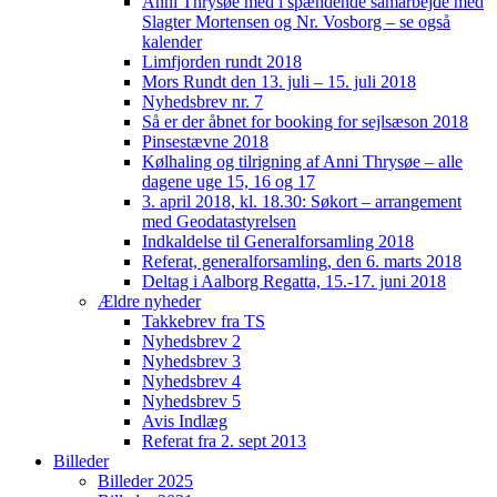
Anni Thrysøe med i spændende samarbejde med
Slagter Mortensen og Nr. Vosborg – se også
kalender
Limfjorden rundt 2018
Mors Rundt den 13. juli – 15. juli 2018
Nyhedsbrev nr. 7
Så er der åbnet for booking for sejlsæson 2018
Pinsestævne 2018
Kølhaling og tilrigning af Anni Thrysøe – alle
dagene uge 15, 16 og 17
3. april 2018, kl. 18.30: Søkort – arrangement
med Geodatastyrelsen
Indkaldelse til Generalforsamling 2018
Referat, generalforsamling, den 6. marts 2018
Deltag i Aalborg Regatta, 15.-17. juni 2018
Ældre nyheder
Takkebrev fra TS
Nyhedsbrev 2
Nyhedsbrev 3
Nyhedsbrev 4
Nyhedsbrev 5
Avis Indlæg
Referat fra 2. sept 2013
Billeder
Billeder 2025