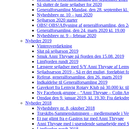
Så slutter de faste sejladser for 2020
Generalforsamling Mandag, den 28. september kl
Nyhedsbrev nr. 10 – juni 2020
Sejlsæson 2020 starter
OBS! OBS!Aflysning af generalforsamling, den 2
Generalforsamling, den 24. marts 2020 kl. 19.00
Nyhedsbrev nr. 9 – februar 2020
Nyheder 2019
Vinteroverdækning
Slut på sejlsæson 2019
Smuk Anni Thrysøe på fjorden den 15.08. 2019
Limfjorden rundt 2019
Længere sejladser med S/Y Anni Thrysøe af Lemv
Sejladssæson 2019 – Så er det muligt, foreløbigt for
Referat, generalforsamling, den 26. marts 2019
Indkaldelse til Generalforsamling 2019
Gavekort fra Lemvig Rotary Klub på 30.000 kr. til 
Ny Facebook-gruppe – “Anni Thrysøe – Colin Ar
Onsdag den 9. januar 2019, kl. 19.30: Fra dæksdre
Nyheder 2018
Nyhedsbrev nr. 8, oktober 2018
Træskibs-Sammenslutningen – medlemsmøde i Vest
Et par glimt fra e-Gastros tur med Anni Thrysøe
Anni Thrysøe med i spændende samarbejde med Sl
Limfjorden rundt 2018