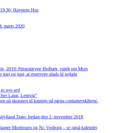
. 19.30, Havnens Hus
4. marts 2020
ig ,2019: Pinsestævne Holbæk, rundt om Mors
 maj og juni, at reservere plads til sejlads
to nye sejl
cher Laug, Lemvig”
ng på skonnert til kaptajn på mega containerskibene.
jylland Dato: fredag den 2. november 2018
agter Mortensen og Nr. Vosborg – se også kalender