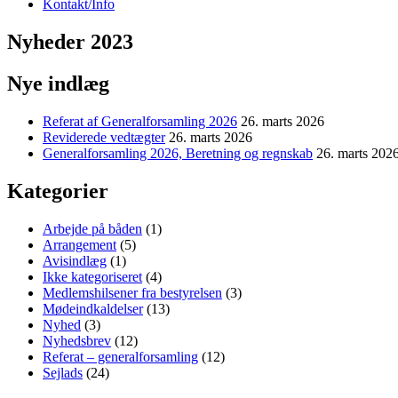
Kontakt/Info
Nyheder 2023
Nye indlæg
Referat af Generalforsamling 2026
26. marts 2026
Reviderede vedtægter
26. marts 2026
Generalforsamling 2026, Beretning og regnskab
26. marts 202
Kategorier
Arbejde på båden
(1)
Arrangement
(5)
Avisindlæg
(1)
Ikke kategoriseret
(4)
Medlemshilsener fra bestyrelsen
(3)
Mødeindkaldelser
(13)
Nyhed
(3)
Nyhedsbrev
(12)
Referat – generalforsamling
(12)
Sejlads
(24)