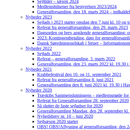
Sejltider – sæson 2024
Medlemshilsener fra bestyrelsen 2023/2024
Generalforsamling, den 18. marts 2024 – indkaldel
Nyheder 2023
Sejlads i 2023 starter onsdag den 7.juni kl. 10 og t
Referat fra generalforsamling, den 29. marts 2023
Dagsorden og brev angående generalforsamling: o
2023: Kontingentbetaling, dato for generalforsaml
Dansk Søredningsselskab i Struer – Informationsmø
Nyheder 2022
Sejlads 2022
Referat – generalforsamling, 3. marts 2022
Generalforsamling, den 23. marts 2022 kl. 19.30 
Nyheder 2021
Krabbefestival den 10. og 11. september 2021
Referat fra generalforsamling 8. juni 2021
Generalforsamling den 8. juni 2021 kl. 19.30 i H
Nyheder 2020
Træskibs Sammenslutningens – medlemsmøde for 
Referat fra Generalforsamling 28. september 2020
Så slutter de faste sejladser for 2020
Generalforsamling Mandag, den 28. september kl
Nyhedsbrev nr. 10 – juni 2020
Sejlsæson 2020 starter
OBS! OBS!Aflysning af generalforsamling, den 2