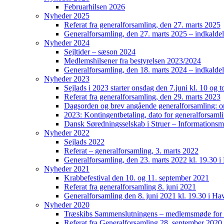
Februarhilsen 2026
Nyheder 2025
Referat fra generalforsamling, den 27. marts 2025
Generalforsamling, den 27. marts 2025 – indkaldel
Nyheder 2024
Sejltider – sæson 2024
Medlemshilsener fra bestyrelsen 2023/2024
Generalforsamling, den 18. marts 2024 – indkaldel
Nyheder 2023
Sejlads i 2023 starter onsdag den 7.juni kl. 10 og t
Referat fra generalforsamling, den 29. marts 2023
Dagsorden og brev angående generalforsamling: o
2023: Kontingentbetaling, dato for generalforsaml
Dansk Søredningsselskab i Struer – Informationsmø
Nyheder 2022
Sejlads 2022
Referat – generalforsamling, 3. marts 2022
Generalforsamling, den 23. marts 2022 kl. 19.30 
Nyheder 2021
Krabbefestival den 10. og 11. september 2021
Referat fra generalforsamling 8. juni 2021
Generalforsamling den 8. juni 2021 kl. 19.30 i H
Nyheder 2020
Træskibs Sammenslutningens – medlemsmøde for 
Referat fra Generalforsamling 28. september 2020