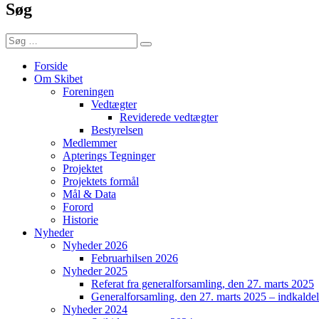
Søg
Søg
Søg
efter:
Forside
Om Skibet
Foreningen
Vedtægter
Reviderede vedtægter
Bestyrelsen
Medlemmer
Apterings Tegninger
Projektet
Projektets formål
Mål & Data
Forord
Historie
Nyheder
Nyheder 2026
Februarhilsen 2026
Nyheder 2025
Referat fra generalforsamling, den 27. marts 2025
Generalforsamling, den 27. marts 2025 – indkaldel
Nyheder 2024