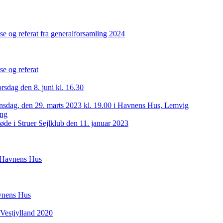
se og referat fra generalforsamling 2024
se og referat
orsdag den 8. juni kl. 16.30
nsdag, den 29. marts 2023 kl. 19.00 i Havnens Hus, Lemvig
ing
de i Struer Sejlklub den 11. januar 2023
i Havnens Hus
avnens Hus
Vestjylland 2020