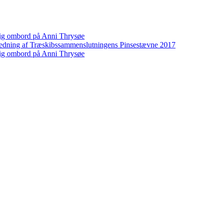
mvig ombord på Anni Thrysøe
ledning af Træskibssammenslutningens Pinsestævne 2017
mvig ombord på Anni Thrysøe