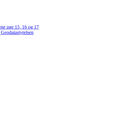
gene uge 15, 16 og 17
d Geodatastyrelsen