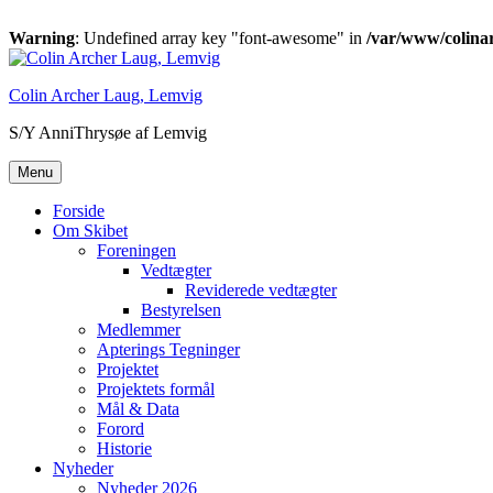
Warning
: Undefined array key "font-awesome" in
/var/www/colinar
Videre
til
Colin Archer Laug, Lemvig
indhold
S/Y AnniThrysøe af Lemvig
Menu
Forside
Om Skibet
Foreningen
Vedtægter
Reviderede vedtægter
Bestyrelsen
Medlemmer
Apterings Tegninger
Projektet
Projektets formål
Mål & Data
Forord
Historie
Nyheder
Nyheder 2026