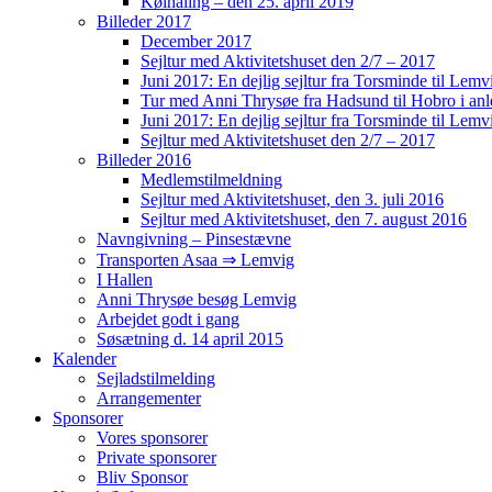
Kølhaling – den 25. april 2019
Billeder 2017
December 2017
Sejltur med Aktivitetshuset den 2/7 – 2017
Juni 2017: En dejlig sejltur fra Torsminde til Le
Tur med Anni Thrysøe fra Hadsund til Hobro i an
Juni 2017: En dejlig sejltur fra Torsminde til Le
Sejltur med Aktivitetshuset den 2/7 – 2017
Billeder 2016
Medlemstilmeldning
Sejltur med Aktivitetshuset, den 3. juli 2016
Sejltur med Aktivitetshuset, den 7. august 2016
Navngivning – Pinsestævne
Transporten Asaa ⇒ Lemvig
I Hallen
Anni Thrysøe besøg Lemvig
Arbejdet godt i gang
Søsætning d. 14 april 2015
Kalender
Sejladstilmelding
Arrangementer
Sponsorer
Vores sponsorer
Private sponsorer
Bliv Sponsor