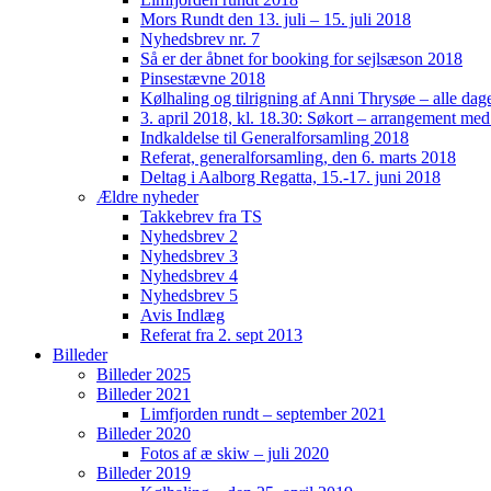
Mors Rundt den 13. juli – 15. juli 2018
Nyhedsbrev nr. 7
Så er der åbnet for booking for sejlsæson 2018
Pinsestævne 2018
Kølhaling og tilrigning af Anni Thrysøe – alle da
3. april 2018, kl. 18.30: Søkort – arrangement me
Indkaldelse til Generalforsamling 2018
Referat, generalforsamling, den 6. marts 2018
Deltag i Aalborg Regatta, 15.-17. juni 2018
Ældre nyheder
Takkebrev fra TS
Nyhedsbrev 2
Nyhedsbrev 3
Nyhedsbrev 4
Nyhedsbrev 5
Avis Indlæg
Referat fra 2. sept 2013
Billeder
Billeder 2025
Billeder 2021
Limfjorden rundt – september 2021
Billeder 2020
Fotos af æ skiw – juli 2020
Billeder 2019