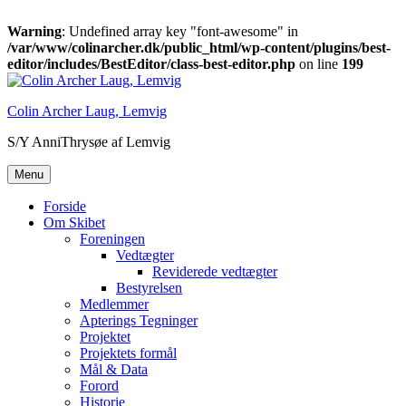
Warning
: Undefined array key "font-awesome" in
/var/www/colinarcher.dk/public_html/wp-content/plugins/best-
editor/includes/BestEditor/class-best-editor.php
on line
199
Videre
til
Colin Archer Laug, Lemvig
indhold
S/Y AnniThrysøe af Lemvig
Menu
Forside
Om Skibet
Foreningen
Vedtægter
Reviderede vedtægter
Bestyrelsen
Medlemmer
Apterings Tegninger
Projektet
Projektets formål
Mål & Data
Forord
Historie