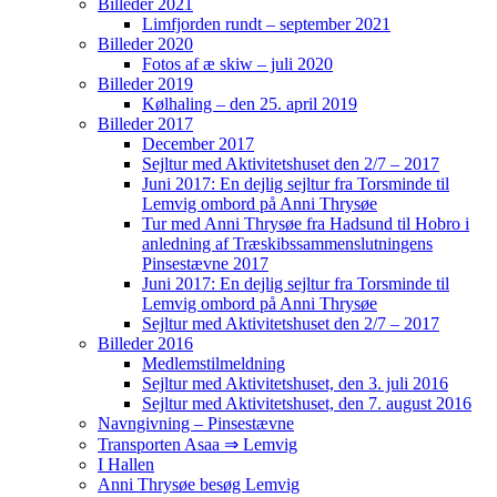
Billeder 2021
Limfjorden rundt – september 2021
Billeder 2020
Fotos af æ skiw – juli 2020
Billeder 2019
Kølhaling – den 25. april 2019
Billeder 2017
December 2017
Sejltur med Aktivitetshuset den 2/7 – 2017
Juni 2017: En dejlig sejltur fra Torsminde til
Lemvig ombord på Anni Thrysøe
Tur med Anni Thrysøe fra Hadsund til Hobro i
anledning af Træskibssammenslutningens
Pinsestævne 2017
Juni 2017: En dejlig sejltur fra Torsminde til
Lemvig ombord på Anni Thrysøe
Sejltur med Aktivitetshuset den 2/7 – 2017
Billeder 2016
Medlemstilmeldning
Sejltur med Aktivitetshuset, den 3. juli 2016
Sejltur med Aktivitetshuset, den 7. august 2016
Navngivning – Pinsestævne
Transporten Asaa ⇒ Lemvig
I Hallen
Anni Thrysøe besøg Lemvig