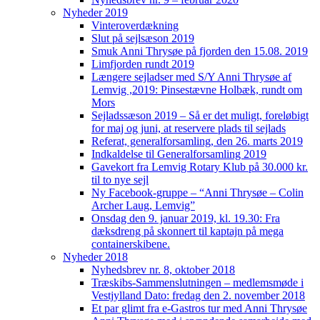
Nyheder 2019
Vinteroverdækning
Slut på sejlsæson 2019
Smuk Anni Thrysøe på fjorden den 15.08. 2019
Limfjorden rundt 2019
Længere sejladser med S/Y Anni Thrysøe af
Lemvig ,2019: Pinsestævne Holbæk, rundt om
Mors
Sejladssæson 2019 – Så er det muligt, foreløbigt
for maj og juni, at reservere plads til sejlads
Referat, generalforsamling, den 26. marts 2019
Indkaldelse til Generalforsamling 2019
Gavekort fra Lemvig Rotary Klub på 30.000 kr.
til to nye sejl
Ny Facebook-gruppe – “Anni Thrysøe – Colin
Archer Laug, Lemvig”
Onsdag den 9. januar 2019, kl. 19.30: Fra
dæksdreng på skonnert til kaptajn på mega
containerskibene.
Nyheder 2018
Nyhedsbrev nr. 8, oktober 2018
Træskibs-Sammenslutningen – medlemsmøde i
Vestjylland Dato: fredag den 2. november 2018
Et par glimt fra e-Gastros tur med Anni Thrysøe