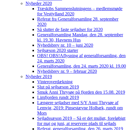
Nyheder 2020
Træskibs Sammenslutningens – medlemsmøde
for Vestjylland 2020
Referat fra Generalforsamling 28. september
2020
Så slutter de faste sejladser for 2020
Generalforsamling Mandag, den 28. september
kl. 19.30, Havnens Hus
Nyhedsbrev nr. 10 – juni 2020
Sejlsæson 2020 starter
OBS! OBS!Aflysning af generalforsamling, den
24. marts 2020
Generalforsamling, den 24. marts 2020 kl. 19.00
Nyhedsbrev nr. 9 – februar 2020
Nyheder 2019
Vinteroverdækning
Slut på sejlsæson 2019
Smuk Anni Thrysøe på fjorden den 15.08. 2019
Limfjorden rundt 2019
Længere sejladser med S/Y Anni Thrysøe af
Lemvig ,2019: Pinsestævne Holbæk, rundt om
Mors
Sejladssæson 2019 – Så er det muligt, foreløbigt
for maj og juni, at reservere plads til sejlads
Referat, generalforsamling, den 26. marts 2019