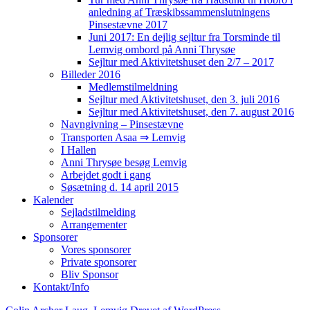
anledning af Træskibssammenslutningens
Pinsestævne 2017
Juni 2017: En dejlig sejltur fra Torsminde til
Lemvig ombord på Anni Thrysøe
Sejltur med Aktivitetshuset den 2/7 – 2017
Billeder 2016
Medlemstilmeldning
Sejltur med Aktivitetshuset, den 3. juli 2016
Sejltur med Aktivitetshuset, den 7. august 2016
Navngivning – Pinsestævne
Transporten Asaa ⇒ Lemvig
I Hallen
Anni Thrysøe besøg Lemvig
Arbejdet godt i gang
Søsætning d. 14 april 2015
Kalender
Sejladstilmelding
Arrangementer
Sponsorer
Vores sponsorer
Private sponsorer
Bliv Sponsor
Kontakt/Info