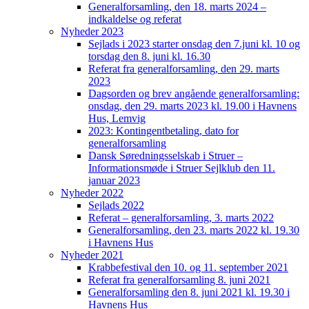
Generalforsamling, den 18. marts 2024 –
indkaldelse og referat
Nyheder 2023
Sejlads i 2023 starter onsdag den 7.juni kl. 10 og
torsdag den 8. juni kl. 16.30
Referat fra generalforsamling, den 29. marts
2023
Dagsorden og brev angående generalforsamling:
onsdag, den 29. marts 2023 kl. 19.00 i Havnens
Hus, Lemvig
2023: Kontingentbetaling, dato for
generalforsamling
Dansk Søredningsselskab i Struer –
Informationsmøde i Struer Sejlklub den 11.
januar 2023
Nyheder 2022
Sejlads 2022
Referat – generalforsamling, 3. marts 2022
Generalforsamling, den 23. marts 2022 kl. 19.30
i Havnens Hus
Nyheder 2021
Krabbefestival den 10. og 11. september 2021
Referat fra generalforsamling 8. juni 2021
Generalforsamling den 8. juni 2021 kl. 19.30 i
Havnens Hus