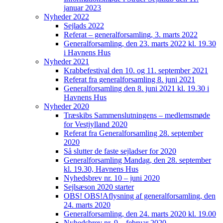
januar 2023
Nyheder 2022
Sejlads 2022
Referat – generalforsamling, 3. marts 2022
Generalforsamling, den 23. marts 2022 kl. 19.30
i Havnens Hus
Nyheder 2021
Krabbefestival den 10. og 11. september 2021
Referat fra generalforsamling 8. juni 2021
Generalforsamling den 8. juni 2021 kl. 19.30 i
Havnens Hus
Nyheder 2020
Træskibs Sammenslutningens – medlemsmøde
for Vestjylland 2020
Referat fra Generalforsamling 28. september
2020
Så slutter de faste sejladser for 2020
Generalforsamling Mandag, den 28. september
kl. 19.30, Havnens Hus
Nyhedsbrev nr. 10 – juni 2020
Sejlsæson 2020 starter
OBS! OBS!Aflysning af generalforsamling, den
24. marts 2020
Generalforsamling, den 24. marts 2020 kl. 19.00
Nyhedsbrev nr. 9 – februar 2020