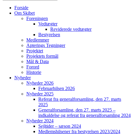
Søg
efter:
Forside
Om Skibet
Foreningen
Vedtægter
Reviderede vedtægter
Bestyrelsen
Medlemmer
Apterings Tegninger
Projektet
Projektets formål
Mål & Data
Forord
Historie
Nyheder
Nyheder 2026
Februarhilsen 2026
Nyheder 2025
Referat fra generalforsamling, den 27. marts
2025
Generalforsamling, den 27. marts 2025 –
indkaldelse og referat fra generalforsamling 2024
Nyheder 2024
Sejltider – sæson 2024
Medlemshilsener fra bestyrelsen 2023/2024