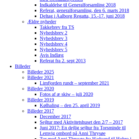
Indkaldelse til Generalforsamling 2018
Referat, generalforsamling, den 6. marts 2018
Deltag i Aalborg Regatta, 15.-17. juni 2018
Ældre nyheder
Takkebrev fra TS
Nyhedsbrev 2
Nyhedsbrev 3
Nyhedsbrev 4
Nyhedsbrev 5
Avis Indlæg
Referat fra 2. sept 2013
Billeder
Billeder 2025
Billeder 2021
Limfjorden rundt – september 2021
Billeder 2020
Fotos af æ skiw – juli 2020
Billeder 2019
Kølhaling – den 25. april 2019
Billeder 2017
December 2017
Sejltur med Aktivitetshuset den 2/7 – 2017
Juni 2017: En dejlig sejltur fra Torsminde til
Lemvig ombord på Anni Thrysøe
Tur med Anni Thrysøe fra Hadsund til Hobro i