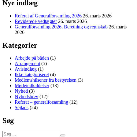
Nye indlæg
Referat af Generalforsamling 2026
26. marts 2026
Reviderede vedtægter
26. marts 2026
Generalforsamling 2026, Beretning og regnskab
26. marts
2026
Kategorier
Arbejde på båden
(1)
Arrangement
(5)
Avisindlæg
(1)
Ikke kategoriseret
(4)
Medlemshilsener fra bestyrelsen
(3)
Mødeindkaldelser
(13)
Nyhed
(3)
Nyhedsbrev
(12)
Referat – generalforsamling
(12)
Sejlads
(24)
Søg
Søg