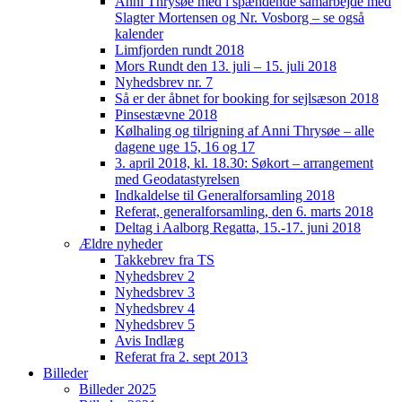
Anni Thrysøe med i spændende samarbejde med
Slagter Mortensen og Nr. Vosborg – se også
kalender
Limfjorden rundt 2018
Mors Rundt den 13. juli – 15. juli 2018
Nyhedsbrev nr. 7
Så er der åbnet for booking for sejlsæson 2018
Pinsestævne 2018
Kølhaling og tilrigning af Anni Thrysøe – alle
dagene uge 15, 16 og 17
3. april 2018, kl. 18.30: Søkort – arrangement
med Geodatastyrelsen
Indkaldelse til Generalforsamling 2018
Referat, generalforsamling, den 6. marts 2018
Deltag i Aalborg Regatta, 15.-17. juni 2018
Ældre nyheder
Takkebrev fra TS
Nyhedsbrev 2
Nyhedsbrev 3
Nyhedsbrev 4
Nyhedsbrev 5
Avis Indlæg
Referat fra 2. sept 2013
Billeder
Billeder 2025