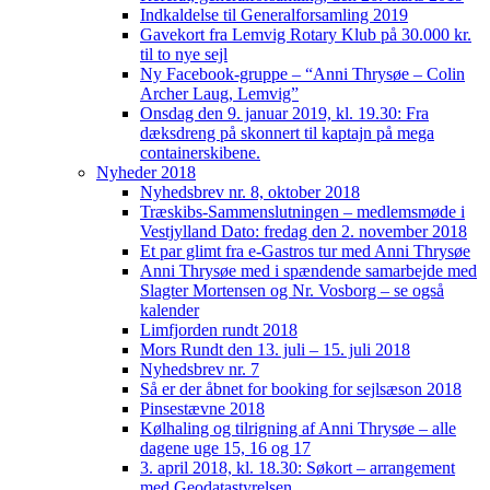
Indkaldelse til Generalforsamling 2019
Gavekort fra Lemvig Rotary Klub på 30.000 kr.
til to nye sejl
Ny Facebook-gruppe – “Anni Thrysøe – Colin
Archer Laug, Lemvig”
Onsdag den 9. januar 2019, kl. 19.30: Fra
dæksdreng på skonnert til kaptajn på mega
containerskibene.
Nyheder 2018
Nyhedsbrev nr. 8, oktober 2018
Træskibs-Sammenslutningen – medlemsmøde i
Vestjylland Dato: fredag den 2. november 2018
Et par glimt fra e-Gastros tur med Anni Thrysøe
Anni Thrysøe med i spændende samarbejde med
Slagter Mortensen og Nr. Vosborg – se også
kalender
Limfjorden rundt 2018
Mors Rundt den 13. juli – 15. juli 2018
Nyhedsbrev nr. 7
Så er der åbnet for booking for sejlsæson 2018
Pinsestævne 2018
Kølhaling og tilrigning af Anni Thrysøe – alle
dagene uge 15, 16 og 17
3. april 2018, kl. 18.30: Søkort – arrangement
med Geodatastyrelsen