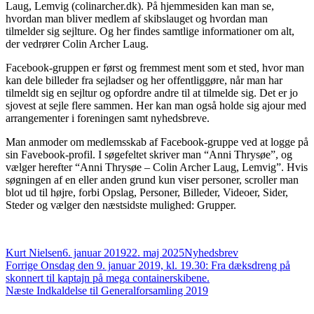
Laug, Lemvig (colinarcher.dk). På hjemmesiden kan man se,
hvordan man bliver medlem af skibslauget og hvordan man
tilmelder sig sejlture. Og her findes samtlige informationer om alt,
der vedrører Colin Archer Laug.
Facebook-gruppen er først og fremmest ment som et sted, hvor man
kan dele billeder fra sejladser og her offentliggøre, når man har
tilmeldt sig en sejltur og opfordre andre til at tilmelde sig. Det er jo
sjovest at sejle flere sammen. Her kan man også holde sig ajour med
arrangementer i foreningen samt nyhedsbreve.
Man anmoder om medlemsskab af Facebook-gruppe ved at logge på
sin Favebook-profil. I søgefeltet skriver man “Anni Thrysøe”, og
vælger herefter “Anni Thrysøe – Colin Archer Laug, Lemvig”. Hvis
søgningen af en eller anden grund kun viser personer, scroller man
blot ud til højre, forbi Opslag, Personer, Billeder, Videoer, Sider,
Steder og vælger den næstsidste mulighed: Grupper.
Forfatter
Udgivet
Kategorier
Kurt Nielsen
6. januar 2019
22. maj 2025
Nyhedsbrev
Indlægsnavigation
Forrige
Forrige
Onsdag den 9. januar 2019, kl. 19.30: Fra dæksdreng på
indlæg:
skonnert til kaptajn på mega containerskibene.
Næste
Næste
Indkaldelse til Generalforsamling 2019
indlæg: