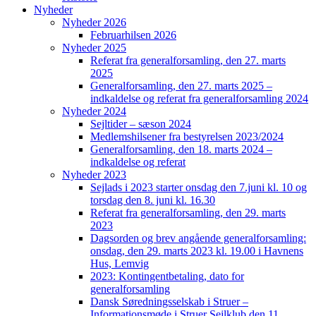
Nyheder
Nyheder 2026
Februarhilsen 2026
Nyheder 2025
Referat fra generalforsamling, den 27. marts
2025
Generalforsamling, den 27. marts 2025 –
indkaldelse og referat fra generalforsamling 2024
Nyheder 2024
Sejltider – sæson 2024
Medlemshilsener fra bestyrelsen 2023/2024
Generalforsamling, den 18. marts 2024 –
indkaldelse og referat
Nyheder 2023
Sejlads i 2023 starter onsdag den 7.juni kl. 10 og
torsdag den 8. juni kl. 16.30
Referat fra generalforsamling, den 29. marts
2023
Dagsorden og brev angående generalforsamling:
onsdag, den 29. marts 2023 kl. 19.00 i Havnens
Hus, Lemvig
2023: Kontingentbetaling, dato for
generalforsamling
Dansk Søredningsselskab i Struer –
Informationsmøde i Struer Sejlklub den 11.